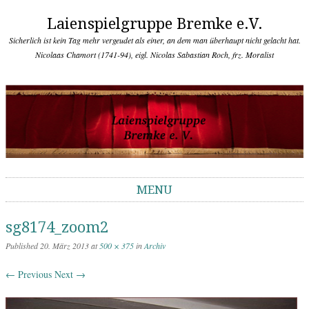
Laienspielgruppe Bremke e.V.
Sicherlich ist kein Tag mehr vergeudet als einer, an dem man überhaupt nicht gelacht hat.
Nicolaas Chamort (1741-94), eigl. Nicolas Sabastian Roch, frz. Moralist
MENU
Skip to content
sg8174_zoom2
Published
20. März 2013
at
500 × 375
in
Archiv
← Previous
Next →